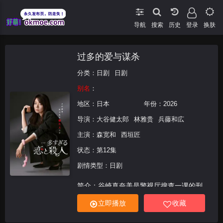
导航
搜索
登录
换肤
过多的爱与谋杀
分类：
日剧
日剧
别名
：
地区：
日本
年份：
2026
导演：
大谷健太郎
林雅贵
兵藤和広
主演：
森宽和
西垣匠
状态：第12集
剧情类型：日剧
简介：谷崎真奈美是警视厅搜查一课的刑
警，同时拥有众多恋人。她正与傲娇型、肌
立即播放
收藏
肉型、大叔型、正经型、后辈型、抖S型等