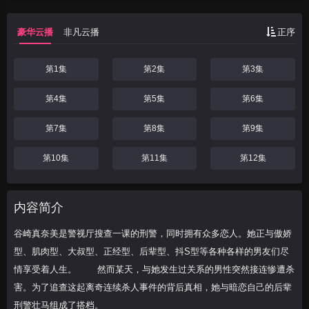
各种各样的男友们尽情享受着人生。
豪华云播
非凡云播
正序
第1集
第2集
第3集
第4集
第5集
第6集
第7集
第8集
第9集
第10集
第11集
第12集
内容简介
谷崎真奈美是警视厅搜查一课的刑警，同时拥有众多恋人。她正与傲娇
型、肌肉型、大叔型、正经型、后辈型、抖S型等各种各样的男友们尽
情享受着人生。 然而某天，与她发生过关系的男性突然接连惨遭杀
害。为了追查这起离奇连续杀人事件的背后真相，她与暗恋自己的后辈
刑警壮马组成了搭档。