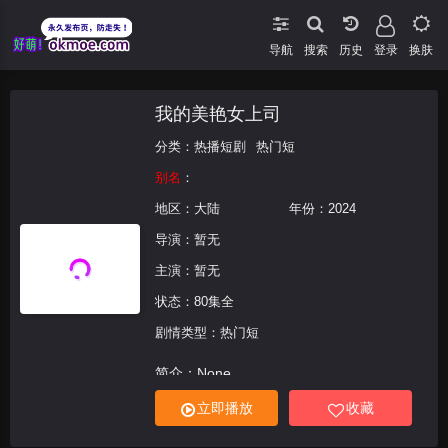
导航
搜索
登录
换肤
我的美艳女上司
分类：
热播短剧
热门短
别名
：
地区：
大陆
年份：
2024
导演：
暂无
主演：
暂无
状态：80集全
剧情类型：热门短
简介：None
立即播放
收藏