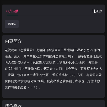
一位持有能够让任意两人强制接吻的不可思
议道具“亲吻笔记”的死神风少女·古莉，并宣
非凡云播
正序
告道“24
第01集
内容简介
电视动画《恋爱暴君》改编自日本漫画家三星眼镜(三星めがね)原作的
漫画。某天，男高中生·蓝野青司的身边突然出现了一位持有能够让任意
两人强制接吻的不可思议道具“亲吻笔记”的死神风少女·古莉，并宣告
道“24小时以内不接吻的话，书写者（古莉）将会死去，而被写上去的人
（青司）也将会当一辈子的处男”。爱的丘比特（？）古莉，与青司以及
伙伴们为寻求“接吻对象”而展开的高昂系恋爱喜剧，应该也一定能让你
变得想要谈恋爱（！？）。
猜你喜欢