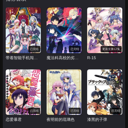
已完结
已完结
更新至第12集
带着智能手机闯荡异世界
魔法科高校的劣等生 来访者篇
R-15
已完结
已完结
已完结
恋爱暴君
夜明前的琉璃色
漆黑的子弹