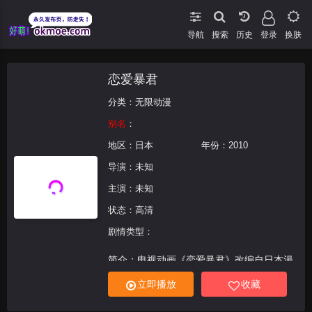
导航
搜索
登录
换肤
恋爱暴君
分类：
无限动漫
别名
：
地区：
日本
年份：
2010
导演：未知
主演：未知
状态：高清
剧情类型：
简介：电视动画《恋爱暴君》改编自日本漫
画家三星眼镜(三星めがね)原作的漫画。某
立即播放
收藏
天，男高中生·蓝野青司的身边突然出现了