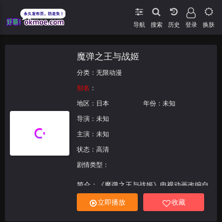
导航
搜索
登录
换肤
魔弹之王与战姬
分类：
无限动漫
别名
：
地区：
日本
年份：未知
导演：未知
主演：未知
状态：高清
剧情类型：
简介：《魔弹之王与战姬》电视动画改编自
川口士著作的同名小说。吉斯塔特王国的统
立即播放
收藏
治体系由国王和七名战姬组成，七位战姬各