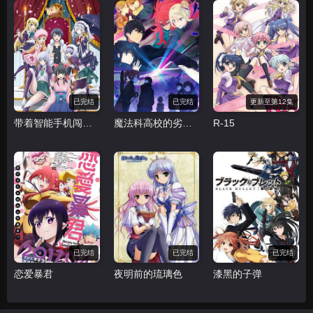
已完结
已完结
更新至第12集
带着智能手机闯荡异世界
魔法科高校的劣等生 来访者篇
R-15
已完结
已完结
已完结
恋爱暴君
夜明前的琉璃色
漆黑的子弹