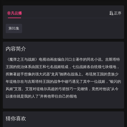
自统领七块领地，挥舞著超乎想像的强大武
器“龙具”驰骋在战场上。布琉努王国的贵族
非凡云播
正序
少年堤格尔在与
第01集
内容简介
《魔弹之王与战姬》电视动画改编自川口士著作的同名小说。吉斯塔特
王国的统治体系由国王和七名战姬组成，七位战姬各自统领七块领地，
挥舞著超乎想像的强大武器“龙具”驰骋在战场上。布琉努王国的贵族少
年堤格尔在与吉斯塔特王国的战争中碰巧遇见了其中一位战姬，“银闪的
风姬”艾莲。艾莲对堤格尔高超的弓箭技巧一见锺情，竟然对他说“从今
以後你就是我的人了”并将他带往自己的领地
猜你喜欢