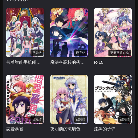
已完结
已完结
更新至第12集
带着智能手机闯荡异世界
魔法科高校的劣等生 来访者篇
R-15
已完结
已完结
已完结
恋爱暴君
夜明前的琉璃色
漆黑的子弹