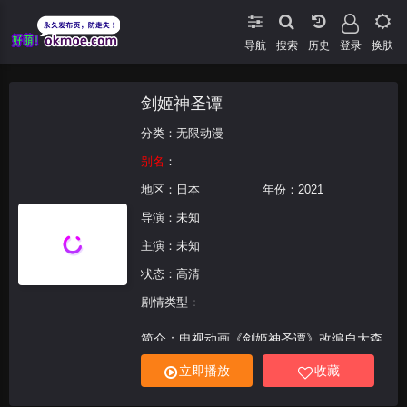
导航
搜索
登录
换肤
剑姬神圣谭
分类：
无限动漫
别名
：
地区：
日本
年份：
2021
导演：未知
主演：未知
状态：高清
剧情类型：
简介：电视动画《剑姬神圣谭》改编自大森
藤野创作的同名轻小说，《在地下城寻求邂
立即播放
收藏
逅是否搞错了什么》的外传作品，动画由